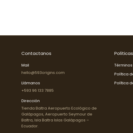
Contactanos
Políticas
Mail
Términos
hello@593origins.com
Política 
Llámanos
Política d
+593 96 133 7885
Dirección
Tienda Baltra Aeropuerto Ecológico de
Galápagos, Aeropuerto Seymour de
Baltra, Isla Baltra Islas Galápagos –
Ecuador.