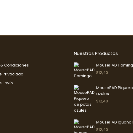
Nuestros Productos
 & Condiciones
MousePAD Flamin
$
12,40
de Privacidad
e Envío
MousePAD Piquero
azules
$
12,40
MousePAD Iguana 
$
12,40