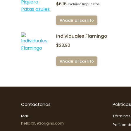
$
6,16
Incluido Impuestos
Añadir al carrito
Individuales Flamingo
$
23,90
Añadir al carrito
Contactanos
Políticas
Mail
Términos
hello@593origins.com
Política 