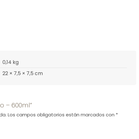
0,14 kg
22 × 7,5 × 7,5 cm
ro – 600ml”
da.
Los campos obligatorios están marcados con
*