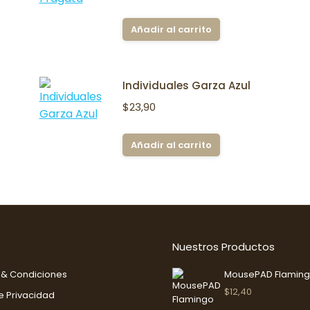
Añadir al carrito
Individuales Garza Azul
$
23,90
Añadir al carrito
Nuestros Productos
 & Condiciones
MousePAD Flamin
$
12,40
de Privacidad