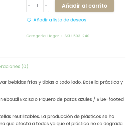
Termo
Añadir al carrito
﹣
﹢
Piquero
-
Añadir a lista de deseos
600ml
cantidad
Categoría:
Hogar
SKU:
593-240
oraciones (0)
evar bebidas frías y tibias a todo lado. Botella práctica y
a Nebouxii Excisa o Piquero de patas azules / Blue-footed
llas reutilizables. La producción de plásticos se ha
ma que afecta a todos ya que el plástico no se degrada