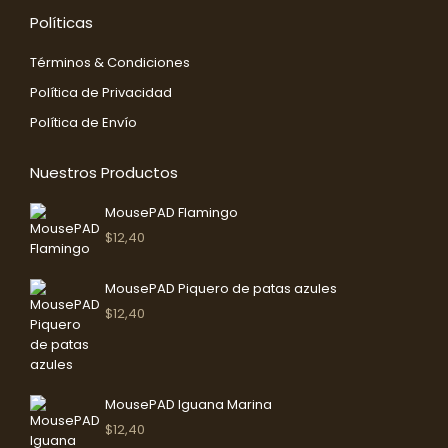
Abrir
Abrir
Políticas
enlace
enlace
en
en
Términos & Condiciones
una
una
Política de Privacidad
nueva
nueva
Política de Envío
ventana/pestaña
ventana/pestaña
Nuestros Productos
MousePAD Flamingo
$
12,40
MousePAD Piquero de patas azules
$
12,40
MousePAD Iguana Marina
$
12,40