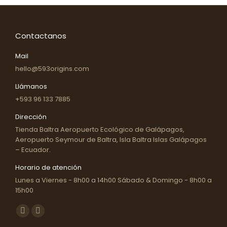
Contactanos
Mail
hello@593origins.com
Llámanos
+593 96 133 7885
Dirección
Tienda Baltra Aeropuerto Ecológico de Galápagos,
Aeropuerto Seymour de Baltra, Isla Baltra Islas Galápagos
– Ecuador.
Horario de atención
Lunes a Viernes - 8h00 a 14h00 Sábado & Domingo - 8h00 a
15h00
Encuéntranos en:
Facebook
Instagram