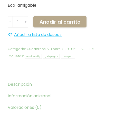
Eco-amigable
Block
Añadir al carrito
﹣
﹢
de
notas
Añadir a lista de deseos
Iguana
Marina
Categoría:
Cuadernos & Blocks
SKU:
593-230-1-2
cantidad
Etiquetas:
ecofriendly
galapagos
notepad
Descripción
Información adicional
Valoraciones (0)