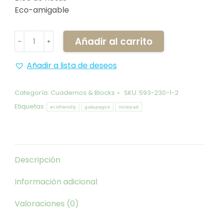
Eco-amigable
Block
Añadir al carrito
﹣
﹢
de
notas
Añadir a lista de deseos
Iguana
Marina
Categoría:
Cuadernos & Blocks
SKU:
593-230-1-2
cantidad
Etiquetas:
ecofriendly
galapagos
notepad
Descripción
Información adicional
Valoraciones (0)