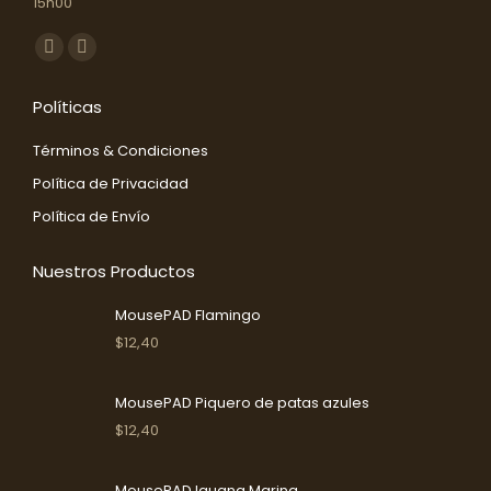
15h00
Encuéntranos en:
Facebook
Instagram
Abrir
Abrir
Políticas
enlace
enlace
en
en
Términos & Condiciones
una
una
Política de Privacidad
nueva
nueva
Política de Envío
ventana/pestaña
ventana/pestaña
Nuestros Productos
MousePAD Flamingo
$
12,40
MousePAD Piquero de patas azules
$
12,40
MousePAD Iguana Marina