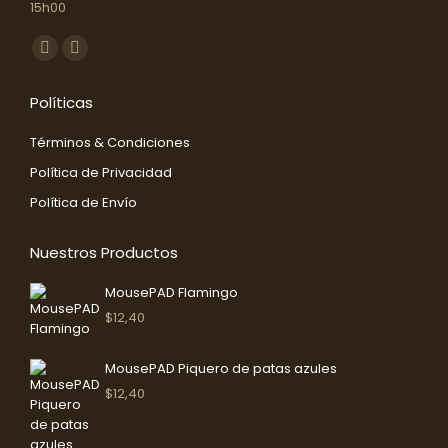
15h00
Encuéntranos en:
Facebook
Instagram
Abrir
Abrir
Políticas
enlace
enlace
en
en
Términos & Condiciones
una
una
Política de Privacidad
nueva
nueva
Política de Envío
ventana/pestaña
ventana/pestaña
Nuestros Productos
MousePAD Flamingo
$
12,40
MousePAD Piquero de patas azules
$
12,40